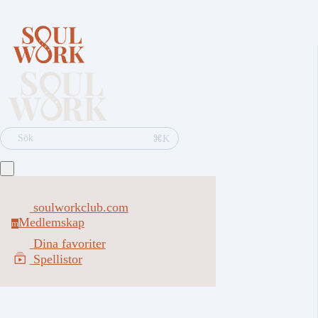
⌘K
Sök
soulworkclub.com
Medlemskap
m
Dina favoriter
Spellistor