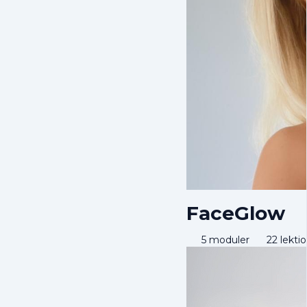
FaceGlow
5 moduler
22 lekti