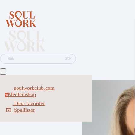
⌘K
Sök
soulworkclub.com
Medlemskap
m
Dina favoriter
Spellistor