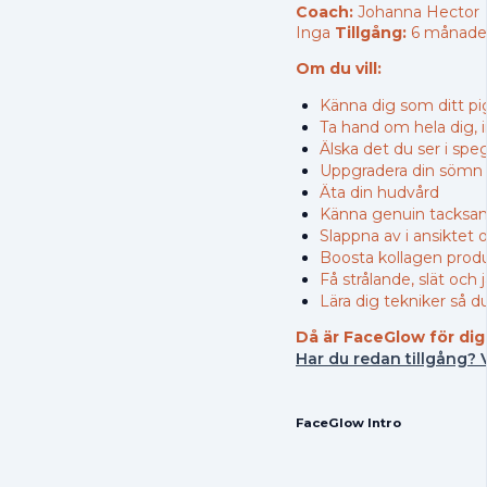
Coach:
Johanna Hecto
Inga
Tillgång:
6 månade
Om du vill:
Känna dig som ditt pi
Ta hand om hela dig, 
Älska det du ser i spe
Uppgradera din sömn 
Äta din hudvård
Känna genuin tacksa
Slappna av i ansiktet
Boosta kollagen produ
Få strålande, slät oc
Lära dig tekniker så 
Då är FaceGlow för dig
Har du redan tillgång? 
FaceGlow Intro