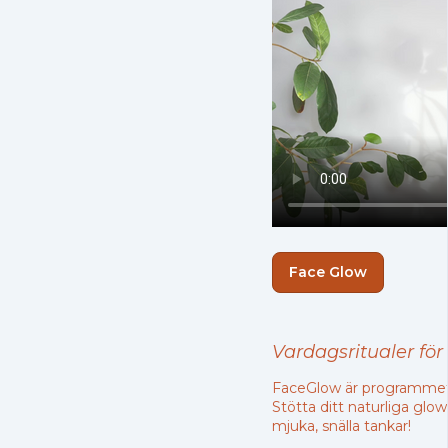
Face Glow
Vardagsritualer för
FaceGlow är programmet s
Stötta ditt naturliga glo
mjuka, snälla tankar!