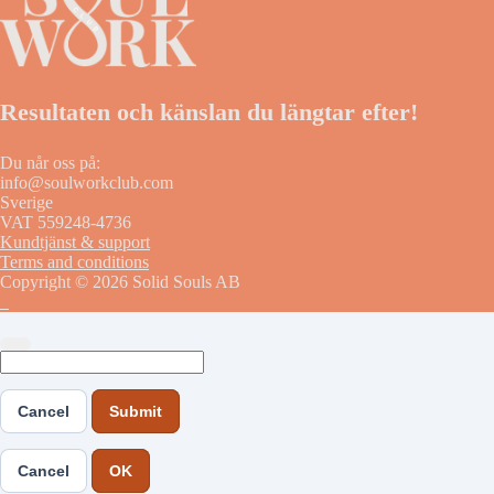
Resultaten och känslan du längtar efter!
Du når oss på:
info@soulworkclub.com
Sverige
VAT 559248-4736
Kundtjänst & support
Terms and conditions
Copyright © 2026 Solid Souls AB
Cancel
Submit
Cancel
OK