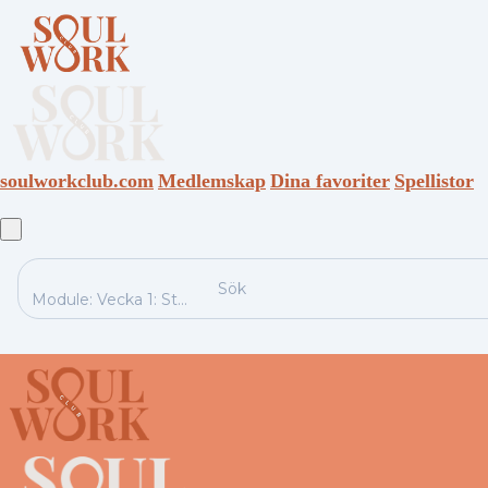
soulworkclub.com
Medlemskap
Dina favoriter
Spellistor
Sök
Module: Vecka 1: St...